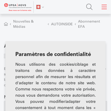
Nouvelles &
Abonnement
AUTOINSIDE
Médias
EFA
Abonnement EFA
Paramètres de confidentialité
Oui, je souhaite bénéficier de l'abonnement gratuit
à AUTOINSIDE pendant 6 mois.
Nous utilisons des cookies/ciblage et
En plus de l'abonnement, vous recevez gratuitement chaque
traitons des données à caractère
semaine la newsletter UPSA à votre adresse e-mail. Le «
personnel afin de mesurer les résultats et
best-of » des médias UPSA livré gratuitement à votre
d'adapter le contenu de notre site web.
domicile.
Comme nous respectons votre vie privée,
nous vous demandons votre autorisation.
Nom
*
Vous pouvez modifier/adapter votre
consentement à tout moment dans les «