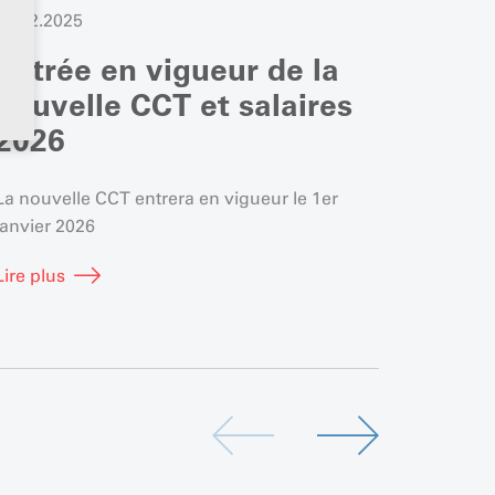
19.12.2025
24.11.2
Entrée en vigueur de la
Foru
nouvelle CCT et salaires
Vous êt
2026
d’apprentissage ? V
apprenti·e ? Le Forum de
La nouvelle CCT entrera en vigueur le 1er
l’événe
janvier 2026
Lire plu
rencontr
Lire plus