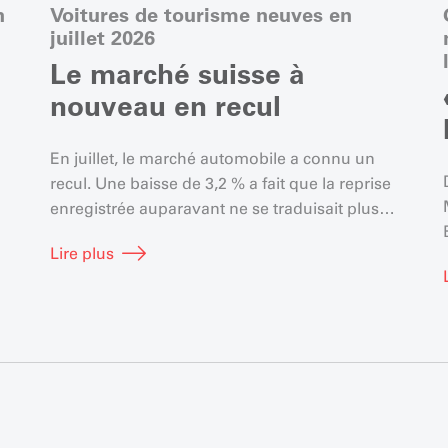
n
Voitures de tourisme neuves en
juillet 2026
Le marché suisse à
nouveau en recul
En juillet, le marché automobile a connu un
recul. Une baisse de 3,2 % a fait que la reprise
enregistrée auparavant ne se traduisait plus
e
que par une hausse de 2,1 %.
e
Lire plus