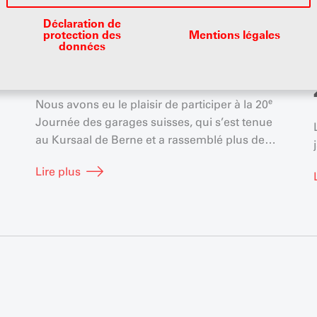
02.02.2026
Déclaration de
protection des
Mentions légales
Retour sur la Journée des
données
garages suisses 2026
Nous avons eu le plaisir de participer à la 20ᵉ
Journée des garages suisses, qui s’est tenue
au Kursaal de Berne et a rassemblé plus de
860 professionnels du secteur. Cette édition
Lire plus
anniversaire a confirmé la résilience et la
capacité d’adaptation de…