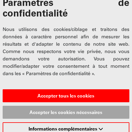
Paramètres de
confidentialité
tions
Nous utilisons des cookies/ciblage et traitons des
données à caractère personnel afin de mesurer les
 Nouvelles des sections, vous trouverez des articles actuels,
résultats et d'adapter le contenu de notre site web.
s sur votre section UPSA. Qu'il s'agisse de manifestations, 
Comme nous respectons votre vie privée, nous vous
ques clics, vous êtes informé de tout ce qui se passe dans
demandons votre autorisation. Vous pouvez
modifier/adapter votre consentement à tout moment
dans les « Paramètres de confidentialité ».
Accepter tous les cookies
Accepter les cookies nécessaires
Informations complémentaires