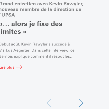
Grand entretien avec Kevin Rawyler,
Le pr
nouveau membre de la direction de
l'auto
l'UPSA
C'es
«… alors je fixe des
com
limites »
de b
!
Début août, Kevin Rawyler a succédé à
Markus Aegerter. Dans cette interview, ce
Pour de
Bernois explique comment il résout les
de leur
conflits et pourquoi il n'y a aucun mal à
leur for
Lire plus
repenser certains processus.
leur pre
Lire plu
formatri
fascina