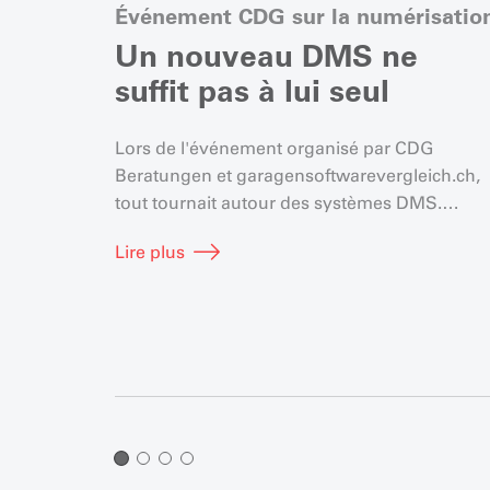
Événement CDG sur la numérisatio
Un nouveau DMS ne
suffit pas à lui seul
Lors de l'événement organisé par CDG
Beratungen et garagensoftwarevergleich.ch,
tout tournait autour des systèmes DMS.
Conclusion : la numérisation est synonyme d
Lire plus
gain d'efficacité, mais un nouveau système d
gestion documentaire n'apporte vraiment…