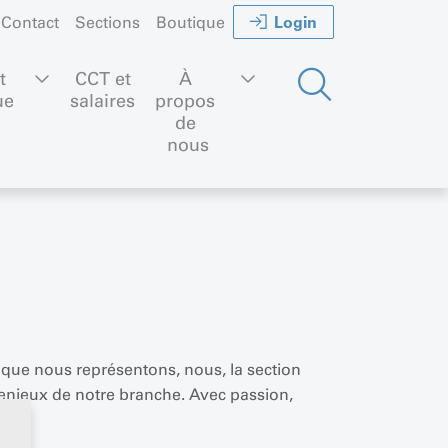
Login
Contact
Sections
Boutique
t 
CCT et
À 
ue
salaires
propos 
de 
nous
e que nous représentons, nous, la section
enjeux de notre branche. Avec passion,