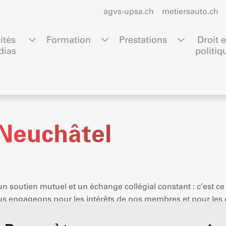
agvs-upsa.ch
metiersauto.ch
ités 
Formation
Prestations
Droit e
dias
politiq
Neuchâtel
un soutien mutuel et un échange collégial constant : c’est c
s engageons pour les intérêts de nos membres et pour les 
activement à façonner l’avenir et à développer notre réseau.