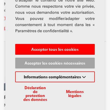
d'adapter le contenu de notre site web.
Membre, Domaine Service, technique et
Comme nous respectons votre vie privée,
environnement
nous vous demandons votre autorisation.
Tél. +41 79 791 35 53
Vous pouvez modifier/adapter votre
consentement à tout moment dans les «
Email
Paramètres de confidentialité ».
Accepter tous les cookies
Accepter les cookies nécessaires
Informations complémentaires
Déclaration
de
Mentions
protection
légales
Pierre-Daniel Senn
des données
Membre du comité