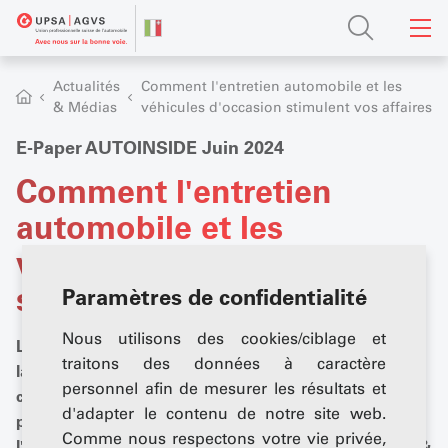
Actualités
Comment l'entretien automobile et les
& Médias
véhicules d'occasion stimulent vos affaires
E-Paper AUTOINSIDE Juin 2024
Comment l'entretien
automobile et les
véhicules d'occasion
stimulent vos affaires
Paramètres de confidentialité
Nous utilisons des cookies/ciblage et
Le salon Uniti 2024 de Stuttgart (D) l'a prouvé : le
traitons des données à caractère
lavage de voitures est bien plus qu'un simple
personnel afin de mesurer les résultats et
complément d'activité. Pour tout savoir sur le salon
d'adapter le contenu de notre site web.
phare du lavage et de l'entretien automobile, lisez
Comme nous respectons votre vie privée,
l'édition de juin d'AUTOINSIDE. Outre le focus lavage &