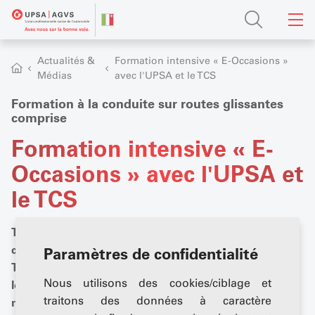
Actualités &
Formation intensive « E-Occasions »
Médias
avec l'UPSA et le TCS
Formation à la conduite sur routes glissantes
comprise
Formation intensive « E-
Occasions » avec l'UPSA et
le TCS
Transformez vos doutes en opportunités
commerciales. En collaboration avec les experts du
Paramètres de confidentialité
TCS, nous vous expliquons ce qui compte vraiment
Nous utilisons des cookies/ciblage et
lorsqu'il s'agit de voitures électriques d'occasion. De
traitons des données à caractère
manière concrète, directe et dans la bonne humeur.