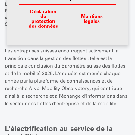
Les conclusions du Baromètre Fleet and Mobility 2025 de
l'Arval Mobility Observatory Suisse donnent un aperçu du
Déclaration
de
Mentions
secteur des flottes d'entreprise et de la mobilité. Photo :
protection
légales
Shutterstock
des données
Les entreprises suisses encouragent activement la
transition dans la gestion des flottes : telle est la
principale conclusion du Baromètre suisse des flottes
et de la mobilité 2025. L'enquête est menée chaque
année par la plateforme de connaissances et de
recherche Arval Mobility Observatory, qui contribue
ainsi à la recherche et à l'échange d'informations dans
le secteur des flottes d'entreprise et de la mobilité.
L'électrification au service de la