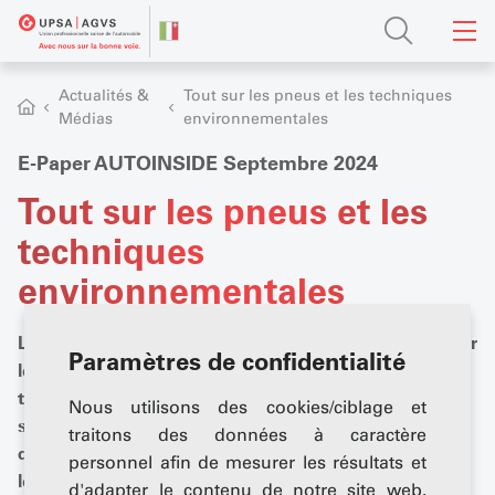
Actualités &
Tout sur les pneus et les techniques
Médias
environnementales
E-Paper AUTOINSIDE Septembre 2024
Tout sur les pneus et les
techniques
environnementales
L'édition de septembre d'AUTOINSIDE met l'accent sur
Paramètres de confidentialité
les thèmes roues & pneus et l’environnement. Juste à
temps pour la saison de changement de pneus qui
Nous utilisons des cookies/ciblage et
s'annonce, cette édition offre de précieux aperçus et
traitons des données à caractère
des conseils pratiques aux garagistes afin de rendre
personnel afin de mesurer les résultats et
les affaires de pneus encore plus rentables.
d'adapter le contenu de notre site web.