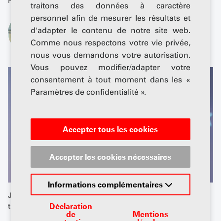
Publié: 08 octobre 2025
traitons des données à caractère
personnel afin de mesurer les résultats et
De
d'adapter le contenu de notre site web.
Jürg A. Stettler
Comme nous respectons votre vie privée,
nous vous demandons votre autorisation.
Vous pouvez modifier/adapter votre
consentement à tout moment dans les «
Paramètres de confidentialité ».
Accepter tous les cookies
Accepter les cookies nécessaires
Informations complémentaires
Jean-Daniel Goetschi, PDG d'Expotrans AG. Photo :
Déclaration
transport.ch/Christian Pfammatter
de
Mentions