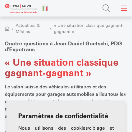
Actualités &
« Une situation classique gagnant-
Médias
gagnant »
Quatre questions à Jean-Daniel Goetschi, PDG
d'Expotrans
« Une situation classique
gagnant-gagnant »
Le salon suisse des véhicules utilitaires et des
équipements pour garages automobiles a lieu tous les
deux ans. Et transport.ch montre à quel point la
mobilité peut être variée, même à l'avenir. Entretien
Paramètres de confidentialité
avec Jean-Daniel Goetschi, PDG du salon.
Nous utilisons des cookies/ciblage et