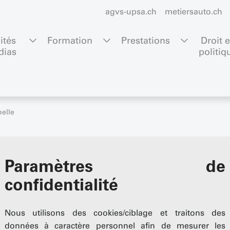
agvs-upsa.ch
metiersauto.ch
ités 
Formation
Prestations
Droit e
dias
politiq
elle
avoir
Paramètres de
confidentialité
ofessionnelle (LFPr) prévoit dans son article 60 la possibilit
 déclarer de force obligatoire générale un fonds de formatio
Nous utilisons des cookies/ciblage et traitons des
sations du monde du travail à la demande de ces dernières.
données à caractère personnel afin de mesurer les