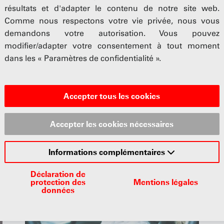
 cette branche sont donc obligées de verser des cotisations
résultats et d'adapter le contenu de notre site web.
 faveur de la formation professionnelle. Plus d'informations 
Comme nous respectons votre vie privée, nous vous
ssionnelle sur le site
www.sbfi.admin.ch
.
demandons votre autorisation. Vous pouvez
modifier/adapter votre consentement à tout moment
formation, à la recherche et à l’innovation (SEFRI) informe a
dans les « Paramètres de confidentialité ».
e formation professionnelle de la branche automobile
ulation exacte de la loi fédérale sur la formation professionn
Accepter tous les cookies
Accepter les cookies nécessaires
us intéresser
Informations complémentaires
Déclaration de
protection des
Mentions légales
données