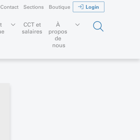
Login
Contact
Sections
Boutique
t 
CCT et
À 
ue
salaires
propos 
de 
nous
é que
n