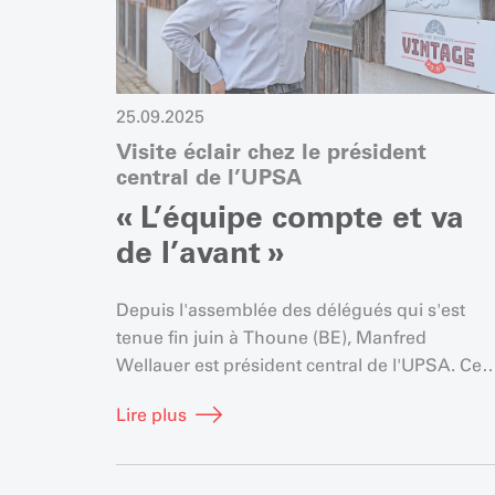
25.09.2025
Visite éclair chez le président
central de l’UPSA
« L’équipe compte et va
de l’avant »
Depuis l'assemblée des délégués qui s'est
tenue fin juin à Thoune (BE), Manfred
Wellauer est président central de l'UPSA. Ce
Zurichois travaille depuis de nombreuses
Lire plus
années pour l'association.