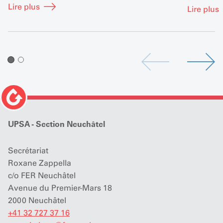
Lire plus
années pour l'association.
Lire plus
UPSA - Section Neuchâtel
Secrétariat
Roxane Zappella
c/o FER Neuchâtel
Avenue du Premier-Mars 18
2000 Neuchâtel
+41 32 727 37 16