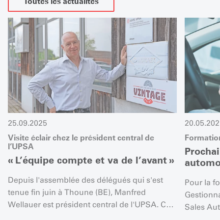
Toutes les actualités
25.09.2025
20.05.202
Visite éclair chez le président central de
Formatio
l’UPSA
Prochai
« L’équipe compte et va de l’avant »
automo
Depuis l'assemblée des délégués qui s'est
Pour la f
tenue fin juin à Thoune (BE), Manfred
Gestionn
Wellauer est président central de l'UPSA. Ce
Sales Aut
Zurichois travaille depuis de nombreuses
demande 