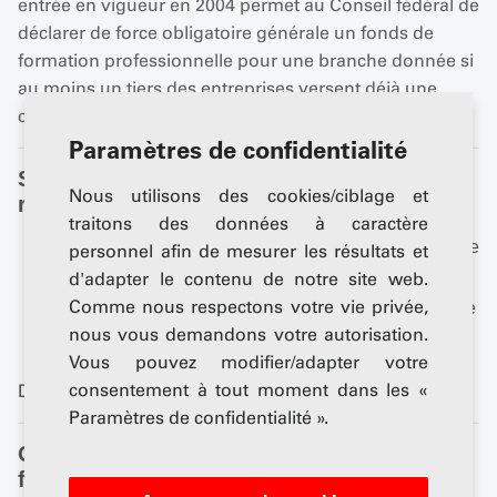
entrée en vigueur en 2004 permet au Conseil fédéral de
déclarer de force obligatoire générale un fonds de
formation professionnelle pour une branche donnée si
au moins un tiers des entreprises versent déjà une
cotisation à ce fonds.
Paramètres de confidentialité
Sur quelle base légale cette décision
Nous utilisons des cookies/ciblage et
repose-t-elle?
traitons des données à caractère
Art. 60 de la loi fédérale sur la formation professionnelle
personnel afin de mesurer les résultats et
(LFPr) (recueil systématique du droit fédéral 412.10)
d'adapter le contenu de notre site web.
Comme nous respectons votre vie privée,
Art. 68 de l’ordonnance sur la formation professionnelle
nous vous demandons votre autorisation.
(OFPr) (recueil systématique du droit fédéral 412.101)
Vous pouvez modifier/adapter votre
consentement à tout moment dans les «
Droit fédéral:
www.admin.ch
Paramètres de confidentialité ».
Quel est le sens et l'objet du Fonds de
formation professionnelle de l'UPSA