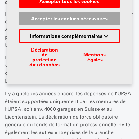
Accepter tous les cookies
déclaré de force obligatoire générale?
Il est dans l’intérêt de toutes les entreprises de disposer
Accepter les cookies nécessaires
d’une formation professionnelle qui fonctionne. Les
associations professionnelles s'acquittent de
Informations complémentaires
prestations économiques communes favorables à
toute la branche.
Déclaration
de
Mentions
L’Union professionnelle suisse de l’automobile (UPSA)
protection
légales
des données
veille entre autre à assurer la relève en professionnels
qualifiés et à les former en fonction des besoins de la
branche.
Il y a quelques années encore, les dépenses de l’UPSA
étaient supportées uniquement par les membres de
l’UPSA, soit env. 4000 garages en Suisse et au
Liechtenstein. La déclaration de force obligatoire
générale du fonds de formation professionnelle invite
également les autres entreprises de la branche