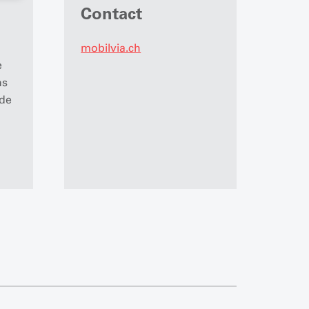
Contact
mobilvia.ch
e
ns
 de