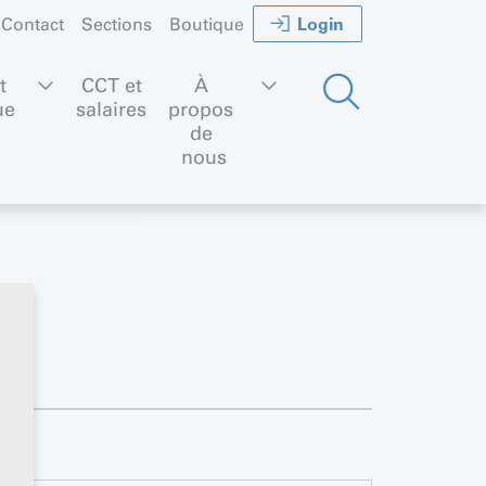
Login
Contact
Sections
Boutique
t 
CCT et
À 
ue
salaires
propos 
de 
nous