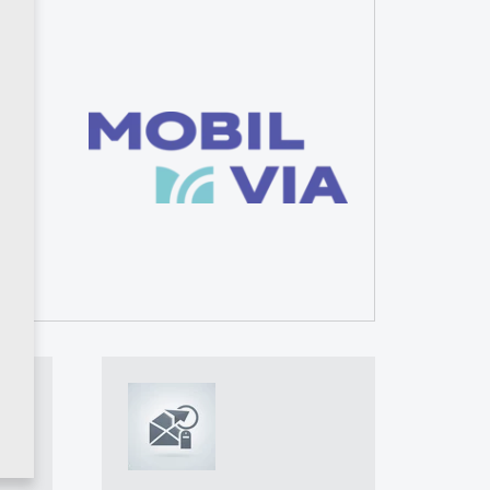
oupe
es