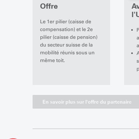
Offre
A
l
Le 1er pilier (caisse de
compensation) et le 2e
P
pilier (caisse de pension)
a
du secteur suisse de la
a
mobilité réunis sous un
A
même toit.
s
p
En savoir plus sur l'offre du partenaire