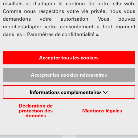
résultats et d'adapter le contenu de notre site web.
Comme nous respectons votre vie privée, nous vous
demandons votre autorisation. Vous pouvez
modifier/adapter votre consentement à tout moment
le dédiée au secteur suisse de la mobilité. Elle regr
dans les « Paramètres de confidentialité ».
et la Caisse de pension MOBIL.
es (UPSA, ASTAG, carrosserie suisse, 2roues Suisse )
Accepter tous les cookies
e pour les 1er et 2e piliers, qui leur offre des servic
uses.
Accepter les cookies nécessaires
Informations complémentaires
Déclaration de
protection des
Mentions légales
données